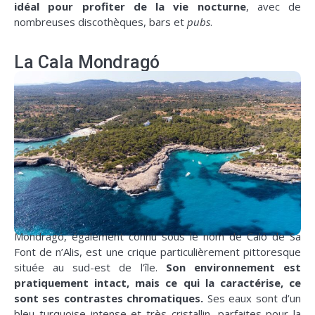
idéal pour profiter de la vie nocturne
, avec de
nombreuses discothèques, bars et
pubs
.
La Cala Mondragó
Mondragó, également connu sous le nom de Caló de Sa
Font de n’Alis, est une crique particulièrement pittoresque
située au sud-est de l’île.
Son environnement est
pratiquement intact, mais ce qui la caractérise, ce
sont ses contrastes chromatiques.
Ses eaux sont d’un
bleu turquoise intense et très cristallin, parfaites pour la